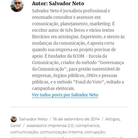
Autor:
Salvador Neto
Salvador Neto é jornalista profissional e
renomado consultor e assessor em
comunicação, planejamento, marketing. É
escritor autor de três livros e vários textos
literários em antologias. Experiente, e atento às
mudanças da comunicação, é aposta certa
quando sua empresa ou projeto precisar de
apoio. É fundador da ECOM - Escola da
Comunicação, criador do método "Governança
da Comunicação", para gestão sustentável de
empresas, órgãos públicos, ONGs e pessoas
públicas, e o método "Funil do Voto", voltado a
campanhas eleitorais.
Ver todos posts por Salvador Neto
Autor
Publicado
Categorias
Salvador Neto
16 de setembro de 2014
Artigos
,
em
Tags
Geral
assessoria imprensa 2.0
,
compliance
,
comunicação
,
comunicação interna
,
corrupção
,