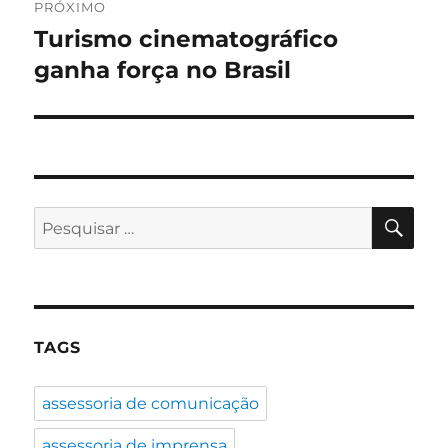
PRÓXIMO
Turismo cinematográfico
Próximo
post:
ganha força no Brasil
PES
Pesquisar
por:
TAGS
assessoria de comunicação
assessoria de imprensa