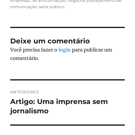
empresas.
,
lei anticorrupção
,
negócios
,
planejamento de
comunicação
,
setor público
Deixe um comentário
Você precisa fazer o
login
para publicar um
comentário.
Navegação
ANTERIORES
de
Artigo: Uma imprensa sem
Post
anterior:
jornalismo
Post