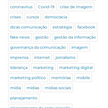
coronavírus
Covid-19
crise de imagem
crises
cursos
democracia
dicas comunicação
estratégia
facebook
fake news
gestão
gestão da informação
governança da comunicação
imagem
imprensa
internet
jornalismo
liderança
marketing
marketing digital
marketing político
memórias
mobile
mídia
mídias
mídias sociais
planejamento