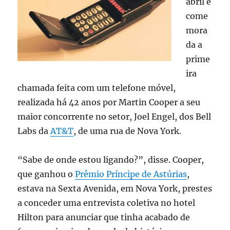
abril é
por
ela
come
diariamente
mora
da a
prime
ira
chamada feita com um telefone móvel,
realizada há 42 anos por Martin Cooper a seu
maior concorrente no setor, Joel Engel, dos Bell
Labs da
AT&T
, de uma rua de Nova York.
“Sabe de onde estou ligando?”, disse. Cooper,
que ganhou o
Prêmio Príncipe de Astúrias
,
estava na Sexta Avenida, em Nova York, prestes
a conceder uma entrevista coletiva no hotel
Hilton para anunciar que tinha acabado de