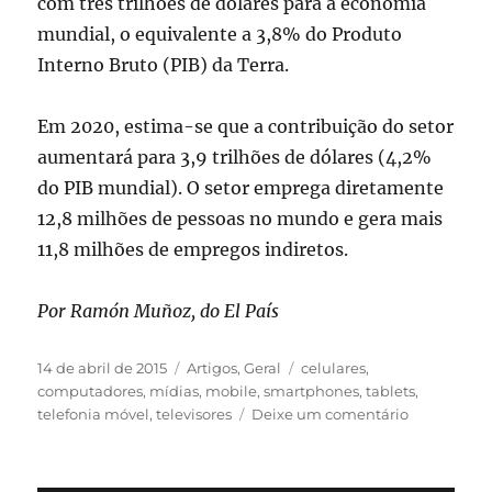
com três trilhões de dólares para a economia
mundial, o equivalente a 3,8% do Produto
Interno Bruto (PIB) da Terra.
Em 2020, estima-se que a contribuição do setor
aumentará para 3,9 trilhões de dólares (4,2%
do PIB mundial). O setor emprega diretamente
12,8 milhões de pessoas no mundo e gera mais
11,8 milhões de empregos indiretos.
Por Ramón Muñoz, do El País
Publicado
Categorias
Tags
14 de abril de 2015
Artigos
,
Geral
celulares
,
em
computadores
,
mídias
,
mobile
,
smartphones
,
tablets
,
em
telefonia móvel
,
televisores
Deixe um comentário
Telefonia
Móvel
–