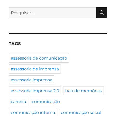
42
anos
PES
Pesquisar
depois
por:
da
primeira
ligação
TAGS
assessoria de comunicação
assessoria de imprensa
assessoria imprensa
assessoria imprensa 2.0
baú de memórias
carreira
comunicação
comunicação interna
comunicação social