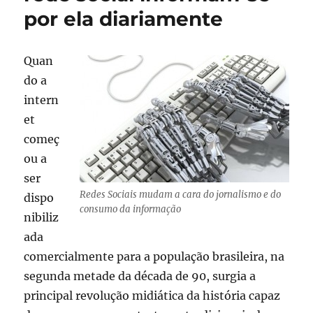
por ela diariamente
Quan
do a
intern
et
começ
ou a
ser
Redes Sociais mudam a cara do jornalismo e do
dispo
consumo da informação
nibiliz
ada
comercialmente para a população brasileira, na
segunda metade da década de 90, surgia a
principal revolução midiática da história capaz