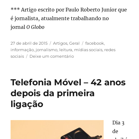
*** Artigo escrito por Paulo Roberto Junior que
é jornalista, atualmente trabalhando no
jornal
O Globo
Publicado
Categorias
Tags
27 de abril de 2015
Artigos
,
Geral
facebook
,
em
informação
,
jornalismo
,
leitura
,
mídias sociais
,
redes
em
sociais
Deixe um comentário
Facebook:
Cerca
de
Telefonia Móvel – 42 anos
70%
dos
depois da primeira
usuários
ligação
ativos
da
rede
social
Dia 3
informam-
de
se