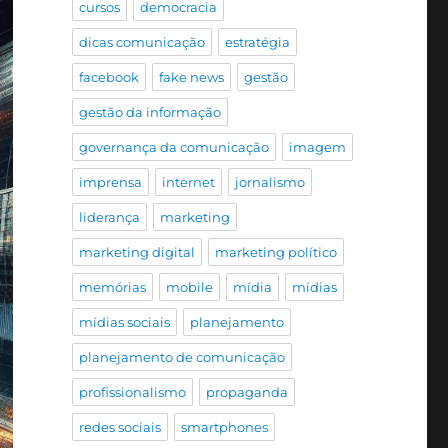
cursos
democracia
dicas comunicação
estratégia
facebook
fake news
gestão
gestão da informação
governança da comunicação
imagem
imprensa
internet
jornalismo
liderança
marketing
marketing digital
marketing político
memórias
mobile
mídia
mídias
mídias sociais
planejamento
planejamento de comunicação
profissionalismo
propaganda
redes sociais
smartphones