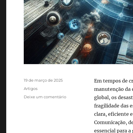
Publicado
19 de março de 2025
Em tempos de cr
em
Categorias
Artigos
manutenção da o
em
Deixe um comentário
global, os desas
A
fragilidade das 
Comunicação
clara, eficiente
em
Tempos
Comunicação, de
de
essencial para a