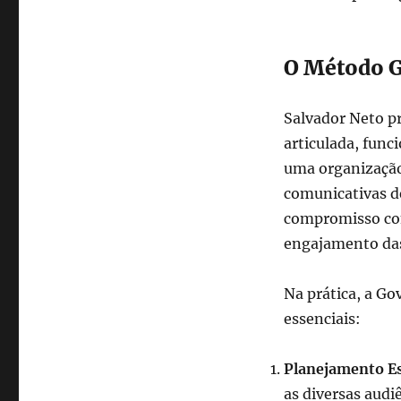
Crise
Mundial:
A
Relevância
O Método 
da
Governança
da
Salvador Neto p
Comunicação
articulada, func
uma organização
comunicativas d
compromisso com
engajamento das
Na prática, a Go
essenciais:
Planejamento Es
as diversas audi