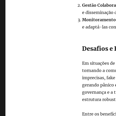
Gestão Colabora
e disseminação d
Monitoramento 
e adaptá-las co
Desafios e
Em situações de 
tornando a comu
imprecisas, fak
gerando pânico e
governança e a 
estrutura robust
Entre os benefíc