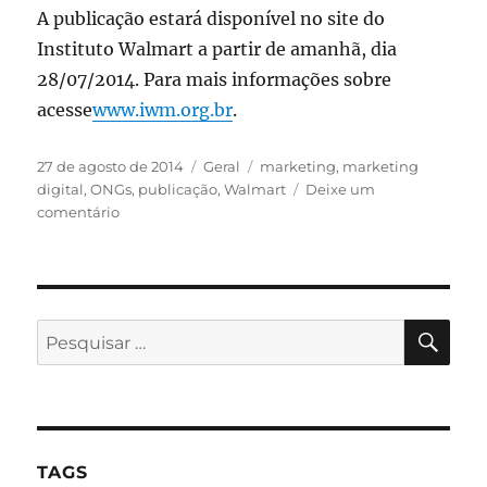
A publicação estará disponível no site do
Instituto Walmart a partir de amanhã, dia
28/07/2014. Para mais informações sobre
acesse
www.iwm.org.br
.
Publicado
Categorias
Tags
27 de agosto de 2014
Geral
marketing
,
marketing
em
digital
,
ONGs
,
publicação
,
Walmart
Deixe um
em
comentário
Guia
para
ONGs:
Instituto
Walmart
PES
Pesquisar
lança
por:
publicação
TAGS