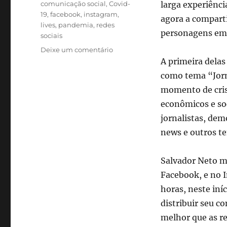
Tags
comunicação social
,
Covid-
larga experiência
19
,
facebook
,
instagram
,
agora a compart
lives
,
pandemia
,
redes
personagens em 
sociais
em
Deixe um comentário
Salvador
A primeira delas
Neto
como tema “Jorn
agora
momento de crise
estará
em
econômicos e soc
lives
jornalistas, dem
no
news e outros te
Facebook
e
Instagram
Salvador Neto ma
Facebook, e no 
horas, neste iní
distribuir seu c
melhor que as r