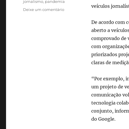
jornalismo
,
pandemia
veículos jornalí
em
Deixe um comentário
Google
destina
De acordo com c
US$
aberto a veícul
3
comprovado de v
milhões
à
com organizaçõe
imprensa
priorizados proj
contra
claras de mediçã
desinformação
sobre
vacinas
“Por exemplo, in
um projeto de ve
comunicação vol
tecnologia colab
conjunto, inform
do Google.