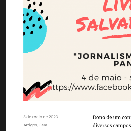
Publicado
5 de maio de 2020
Dono de um cont
em
Categorias
Artigos
,
Geral
diversos campos 