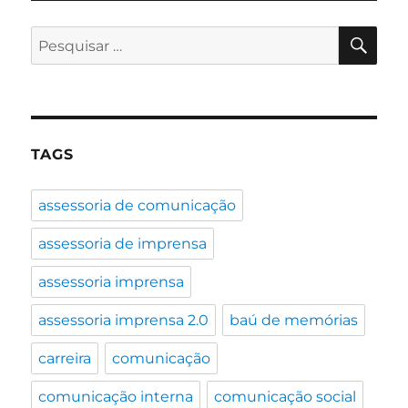
Partidos
–
PES
Pesquisar
Oficina
por:
“Funil
do
Voto”
pode
preparar
TAGS
seu
time
para
assessoria de comunicação
as
eleições
assessoria de imprensa
assessoria imprensa
assessoria imprensa 2.0
baú de memórias
carreira
comunicação
comunicação interna
comunicação social