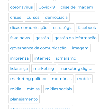
coronavírus
Covid-19
crise de imagem
crises
cursos
democracia
dicas comunicação
estratégia
facebook
fake news
gestão
gestão da informação
governança da comunicação
imagem
imprensa
internet
jornalismo
liderança
marketing
marketing digital
marketing político
memórias
mobile
mídia
mídias
mídias sociais
planejamento