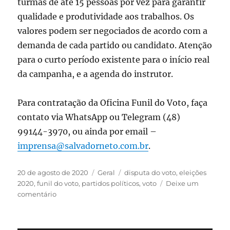
turmas de até 15 pessoas por vez para garantir
qualidade e produtividade aos trabalhos. Os
valores podem ser negociados de acordo com a
demanda de cada partido ou candidato. Atenção
para o curto período existente para o início real
da campanha, e a agenda do instrutor.
Para contratação da Oficina Funil do Voto, faça
contato via WhatsApp ou Telegram (48)
99144-3970, ou ainda por email –
imprensa@salvadorneto.com.br
.
Publicado
Categorias
Tags
20 de agosto de 2020
Geral
disputa do voto
,
eleições
em
2020
,
funil do voto
,
partidos políticos
,
voto
Deixe um
em
comentário
Atenção
Candidatos
e