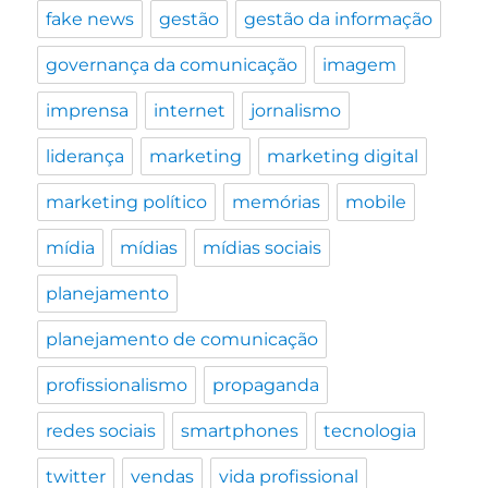
fake news
gestão
gestão da informação
governança da comunicação
imagem
imprensa
internet
jornalismo
liderança
marketing
marketing digital
marketing político
memórias
mobile
mídia
mídias
mídias sociais
planejamento
planejamento de comunicação
profissionalismo
propaganda
redes sociais
smartphones
tecnologia
twitter
vendas
vida profissional