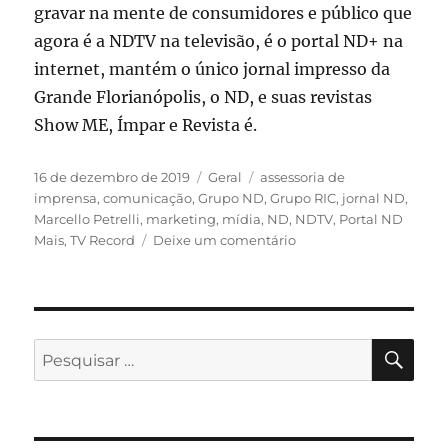
gravar na mente de consumidores e público que
agora é a NDTV na televisão, é o portal ND+ na
internet, mantém o único jornal impresso da
Grande Florianópolis, o ND, e suas revistas
Show ME, Ímpar e Revista é.
Publicado
Categorias
Tags
16 de dezembro de 2019
Geral
assessoria de
em
imprensa
,
comunicação
,
Grupo ND
,
Grupo RIC
,
jornal ND
,
Marcello Petrelli
,
marketing
,
mídia
,
ND
,
NDTV
,
Portal ND
em
Mais
,
TV Record
Deixe um comentário
Projeto
da
nova
marca
do
PES
Pesquisar
Grupo
por:
ND
é
um