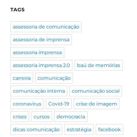
sucesso
TAGS
assessoria de comunicação
assessoria de imprensa
assessoria imprensa
assessoria imprensa 2.0
baú de memórias
carreira
comunicação
comunicação interna
comunicação social
coronavírus
Covid-19
crise de imagem
crises
cursos
democracia
dicas comunicação
estratégia
facebook