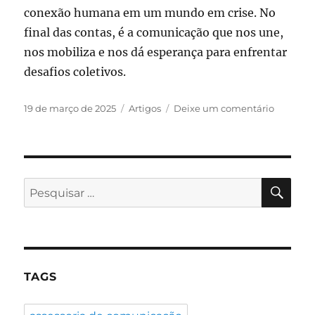
conexão humana em um mundo em crise. No
final das contas, é a comunicação que nos une,
nos mobiliza e nos dá esperança para enfrentar
desafios coletivos.
Publicado
Categorias
em
19 de março de 2025
Artigos
Deixe um comentário
em
A
Comunic
em
Tempos
de
PES
Pesquisar
Crise
por:
Mundial:
A
Relevânc
da
Governa
TAGS
da
Comunic