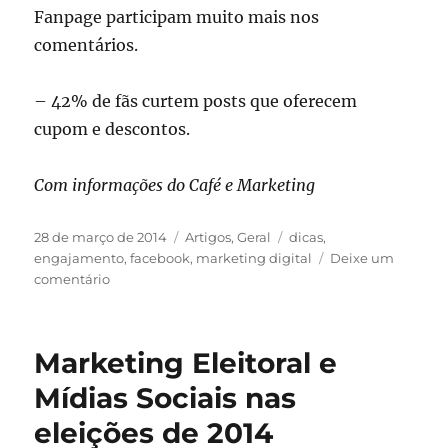
Fanpage participam muito mais nos
comentários.
– 42% de fãs curtem posts que oferecem
cupom e descontos.
Com informações do Café e Marketing
Publicado
Categorias
Tags
28 de março de 2014
Artigos
,
Geral
dicas
,
em
engajamento
,
facebook
,
marketing digital
Deixe um
em
comentário
Facebook
e
engajamento
Marketing Eleitoral e
dos
seus
Mídias Sociais nas
fãs
eleições de 2014