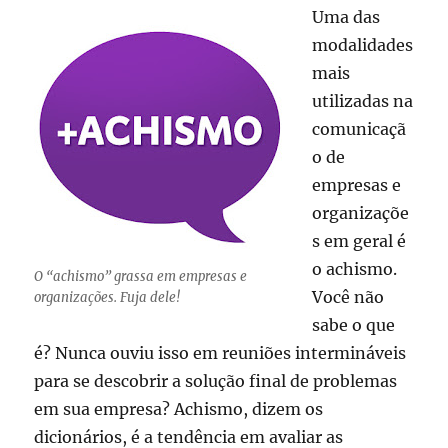
Uma das
para
ajudar
modalidades
você
mais
nesta
utilizadas na
luta!
comunicaçã
o de
empresas e
organizaçõe
s em geral é
o achismo.
O “achismo” grassa em empresas e
Você não
organizações. Fuja dele!
sabe o que
é? Nunca ouviu isso em reuniões intermináveis
para se descobrir a solução final de problemas
em sua empresa? Achismo, dizem os
dicionários, é a tendência em avaliar as