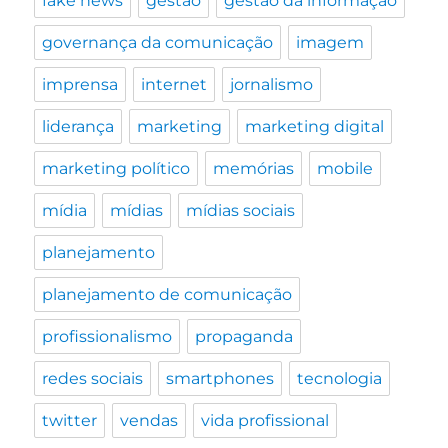
fake news
gestão
gestão da informação
governança da comunicação
imagem
imprensa
internet
jornalismo
liderança
marketing
marketing digital
marketing político
memórias
mobile
mídia
mídias
mídias sociais
planejamento
planejamento de comunicação
profissionalismo
propaganda
redes sociais
smartphones
tecnologia
twitter
vendas
vida profissional