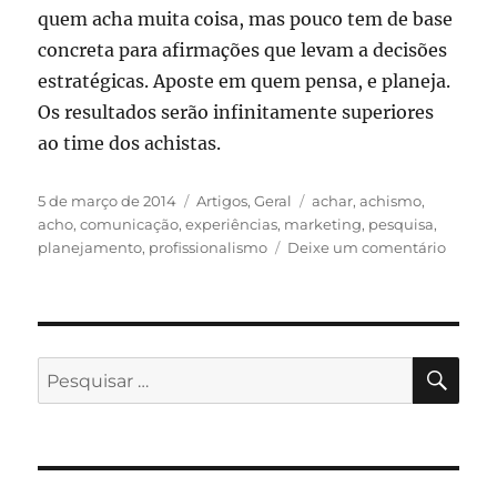
quem acha muita coisa, mas pouco tem de base
concreta para afirmações que levam a decisões
estratégicas. Aposte em quem pensa, e planeja.
Os resultados serão infinitamente superiores
ao time dos achistas.
Publicado
Categorias
Tags
5 de março de 2014
Artigos
,
Geral
achar
,
achismo
,
em
acho
,
comunicação
,
experiências
,
marketing
,
pesquisa
,
em
planejamento
,
profissionalismo
Deixe um comentário
Fuja
do
“achis
PES
Pesquisar
por: