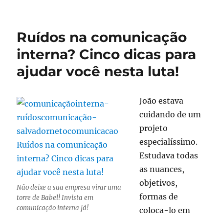
Marketing
Eleitoral
e
Ruídos na comunicação
Mídias
Sociais
interna? Cinco dicas para
nas
ajudar você nesta luta!
eleições
de
2014
João estava
cuidando de um
projeto
especialíssimo.
Estudava todas
as nuances,
objetivos,
Não deixe a sua empresa virar uma
formas de
torre de Babel! Invista em
comunicação interna já!
coloca-lo em