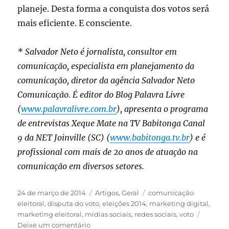
planeje. Desta forma a conquista dos votos será
mais eficiente. E consciente.
* Salvador Neto é jornalista, consultor em
comunicação, especialista em planejamento da
comunicação, diretor da agência Salvador Neto
Comunicação. É editor do Blog Palavra Livre
(
www.palavralivre.com.br
), apresenta o programa
de entrevistas Xeque Mate na TV Babitonga Canal
9 da NET Joinville (SC) (
www.babitonga.tv.br
) e é
profissional com mais de 20 anos de atuação na
comunicação em diversos setores.
Publicado
Categorias
Tags
24 de março de 2014
Artigos
,
Geral
comunicação
em
eleitoral
,
disputa do voto
,
eleições 2014
,
marketing digital
,
marketing eleitoral
,
mídias sociais
,
redes sociais
,
voto
em
Deixe um comentário