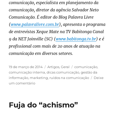
comunicação, especialista em planejamento da
comunicação, diretor da agência Salvador Neto
Comunicação. É editor do Blog Palavra Livre
(
www.palavralivre.com.br
), apresenta o programa
de entrevistas Xeque Mate na TV Babitonga Canal
9 da NET Joinville (SC) (
www.babitonga.tv.br
) e é
profissional com mais de 20 anos de atuação na
comunicação em diversos setores.
Publicado
Categorias
Tags
19 de março de 2014
Artigos
,
Geral
comunicação
,
em
comunicação interna
,
dicas comunicação
,
gestão da
informação
,
marketing
,
ruídos na comunicação
Deixe
em
um comentário
Ruídos
na
comunicação
Fuja do “achismo”
interna?
Cinco
dicas