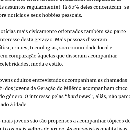
tais assuntos regularmente). Já 60% deles concentram-se
re notícias e seus hobbies pessoais.
notícias mais civicamente orientados também são parte
 interesse desta geração. Mais pessoas disseram
ica, crimes, tecnologias, sua comunidade local e
s em comparação àquelas que disseram acompanhar
 celebridades, moda e estilo.
jovens adultos entrevistados acompanham as chamadas
% dos jovens da Geração do Milênio acompanham cinco
do gênero. O interesse pelas “
hard news
”, aliás, não pare
nado à idade.
s mais jovens são tão propensos a acompanhar tópicos d
nto os mais velhos do grupo. As entrevistas qualitativas