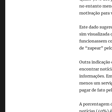
no entanto menos
motivação para vi
Este dado sugere
sim visualizada 
funcionassem co
de “zapear” pelo
Outra indicação 
encontrar notíci
informações. Em
menos um serviç
pagar de fato pel
A porcentagem d
notícias (40%) 