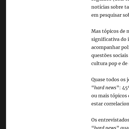
notícias sobre 
em pesquisar sob
Mas tópicos de 
significativa do
acompanhar polít
questões sociai
cultura pop e de
Quase todos os 
“
hard news
”: 45
ou mais tópicos 
estar correlacio
Os entrevistado
“
hard news
” qua