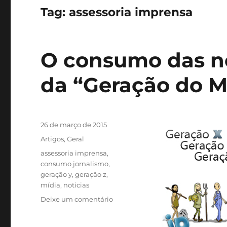
Tag:
assessoria imprensa
O consumo das no
da “Geração do M
Publicado
26 de março de 2015
em
Categorias
Artigos
,
Geral
Tags
assessoria imprensa
,
consumo jornalismo
,
geração y
,
geração z
,
mídia
,
noticias
em
Deixe um comentário
O
consumo