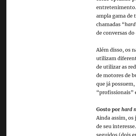
entretenimento
ampla gama de tó
chamadas “
hard
de conversas do d
Além disso, os n
utilizam diferen
de utilizar as r
de motores de b
que já possuem,
“profissionais” 
Gosto por
hard 
Ainda assim, os
de seu interesse
seguidos (dois 