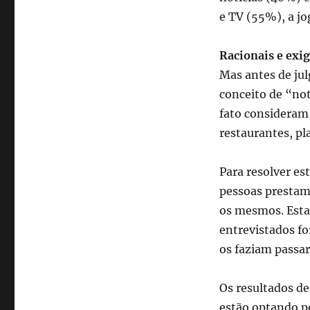
e TV (55%), a j
Racionais e exi
Mas antes de jul
conceito de “not
fato consideram 
restaurantes, pl
Para resolver es
pessoas prestam
os mesmos. Esta 
entrevistados f
os faziam passa
Os resultados d
estão optando po