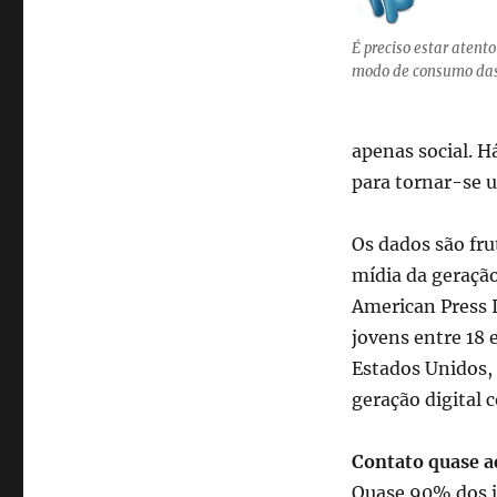
das
notícias
É preciso estar aten
pelos
modo de consumo das
jovens
da
“Geração
do
apenas social. 
Milênio”
para tornar-se 
Os dados são fru
mídia da geração
American Press I
jovens entre 18 
Estados Unidos, 
geração digital 
Contato quase a
Quase 90% dos j