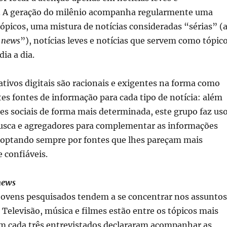
. A geração do milênio acompanha regularmente uma
picos, uma mistura de notícias consideradas “sérias” (
 news
”), notícias leves e notícias que servem como tópic
ia a dia.
ativos digitais são racionais e exigentes na forma como
tes fontes de informação para cada tipo de notícia: além
edes sociais de forma mais determinada, este grupo faz us
usca e agregadores para complementar as informações
 optando sempre por fontes que lhes pareçam mais
e confiáveis.
news
 jovens pesquisados tendem a se concentrar nos assuntos
. Televisão, música e filmes estão entre os tópicos mais
em cada três entrevistados declararam acompanhar as