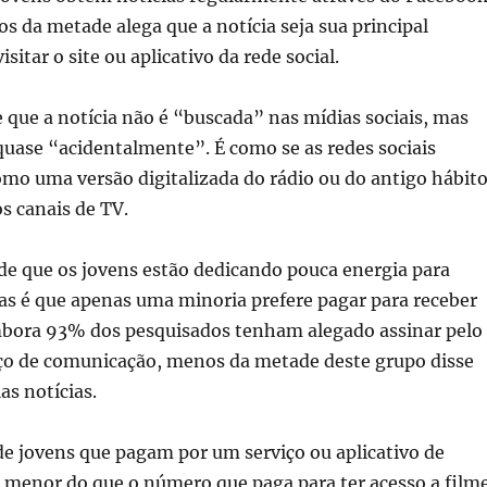
 da metade alega que a notícia seja sua principal
sitar o site ou aplicativo da rede social.
 que a notícia não é “buscada” nas mídias sociais, mas
quase “acidentalmente”. É como se as redes sociais
mo uma versão digitalizada do rádio ou do antigo hábit
s canais de TV.
de que os jovens estão dedicando pouca energia para
as é que apenas uma minoria prefere pagar para receber
bora 93% dos pesquisados tenham alegado assinar pelo
o de comunicação, menos da metade deste grupo disse
as notícias.
e jovens que pagam por um serviço ou aplicativo de
é menor do que o número que paga para ter acesso a film