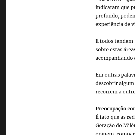
indicaram que p
profundo, podend
experiência de v
E todos tendem a
sobre estas áreas
acompanhando as
Em outras palav
descobrir algum
recorrem a outro
Preocupação com
É fato que as r
Geração do Milê
opinem, compart