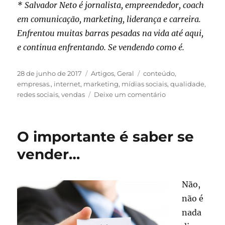
* Salvador Neto é jornalista, empreendedor, coach
em comunicação, marketing, liderança e carreira.
Enfrentou muitas barras pesadas na vida até aqui,
e continua enfrentando. Se vendendo como é.
Publicado
Categorias
Tags
28 de junho de 2017
Artigos
,
Geral
conteúdo
,
em
empresas.
,
internet
,
marketing
,
mídias sociais
,
qualidade
,
em
redes sociais
,
vendas
Deixe um comentário
Qual
o
seu
O importante é saber se
conteúdo?
vender…
Não,
não é
nada