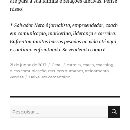
até para a sua família e relações afetivas. Pense
nisso!
* Salvador Neto é jornalista, empreendedor, coach
em comunicação, marketing, liderança e carreira.
Enfrentou muitas barras pesadas na vida até aqui,
e continua enfrentando. Se vendendo como é.
Publicado
Categorias
Tags
21 de junho de 2017
Geral
carreira
,
coach
,
coaching
,
em
dicas comunicação
,
recursos humanos
,
treinamento
,
em
vendas
Deixe um comentário
O
importante
é
saber
se
PES
Pesquisar
vender…
por: