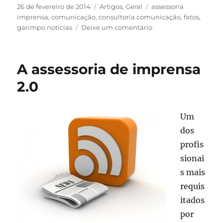
Publicado
Categorias
Tags
26 de fevereiro de 2014
Artigos
,
Geral
assessoria
em
imprensa
,
comunicação
,
consultoria comunicação
,
fatos
,
em
garimpo notícias
Deixe um comentário
O
difícil
garimpo
A assessoria de imprensa
da
comunicação
2.0
Um
dos
profis
sionai
s mais
requis
itados
por