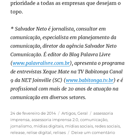
prioridade a todas as empresas que desejam o
topo.
* Salvador Neto é jornalista, consultor em
comunicação, especialista em planejamento da
comunicação, diretor da agência Salvador Neto
Comunicação. É editor do Blog Palavra Livre
(
www.palavralivre.com.br
), apresenta o programa
de entrevistas Xeque Mate na TV Babitonga Canal
9 da NET Joinville (SC) (
www.babitonga.tv.br
) e é
profissional com mais de 20 anos de atuação na
comunicação em diversos setores.
Publicado
Categorias
Tags
24 de fevereiro de 2014
Artigos
,
Geral
assessoria
em
imprensa
,
assessoria imprensa 2.0
,
comunicação
,
jornalismo
,
mídias digitais
,
mídias sociais
,
redes sociais
,
em
release
,
relise digital
,
relises
Deixe um comentário