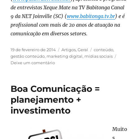
de entrevistas Xeque Mate na TV Babitonga Canal
9 da NET Joinville (SC) (
www.babitonga.tv.br
) e é
profissional com mais de 20 anos de atuação na
comunicação em diversos setores.
Publicado
Categorias
Tags
19 de fevereiro de 2014
Artigos
,
Geral
conteúdo
,
em
gestão conteúdo
,
marketing digital
,
mídias sociais
em
Deixe um comentário
Marketing
Digital:
O
Boa Comunicação =
conteúdo
é
planejamento +
rei!
investimento
Muito
s