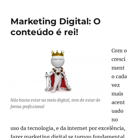
A
assessoria
de
Marketing Digital: O
imprensa
2.0
conteúdo é rei!
Com o
cresci
ment
o cada
vez
mais
Não basta estar no meio digital, tem de estar de
acent
forma profissional
uado
no
uso da tecnologia, e da internet por excelência,
fazer marketing digital se tornou fundamental