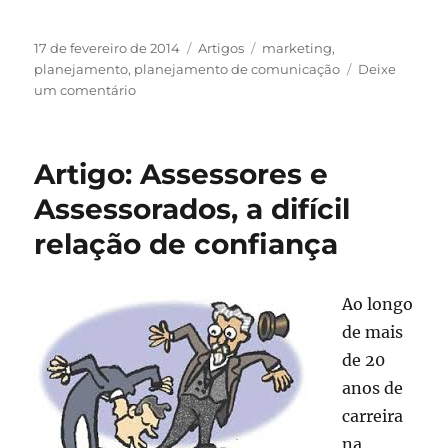
Publicado
Categorias
Tags
17 de fevereiro de 2014
Artigos
marketing
,
em
planejamento
,
planejamento de comunicação
Deixe
em
um comentário
Boa
Comunicação
=
Artigo: Assessores e
planejamento
+
Assessorados, a difícil
investimento
relação de confiança
Ao longo
de mais
de 20
anos de
carreira
na