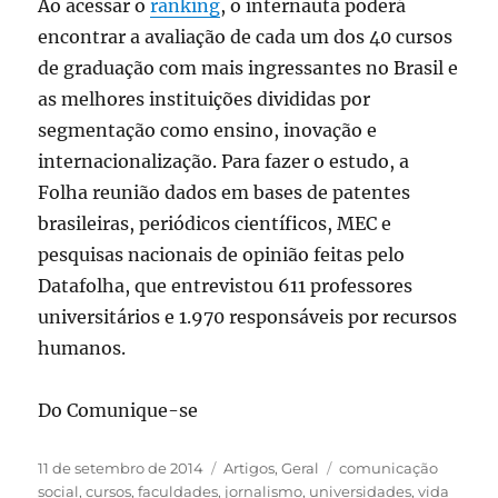
Ao acessar o
ranking
, o internauta poderá
encontrar a avaliação de cada um dos 40 cursos
de graduação com mais ingressantes no Brasil e
as melhores instituições divididas por
segmentação como ensino, inovação e
internacionalização. Para fazer o estudo, a
Folha reunião dados em bases de patentes
brasileiras, periódicos científicos, MEC e
pesquisas nacionais de opinião feitas pelo
Datafolha, que entrevistou 611 professores
universitários e 1.970 responsáveis por recursos
humanos.
Do Comunique-se
Publicado
Categorias
Tags
11 de setembro de 2014
Artigos
,
Geral
comunicação
em
social
,
cursos
,
faculdades
,
jornalismo
,
universidades
,
vida