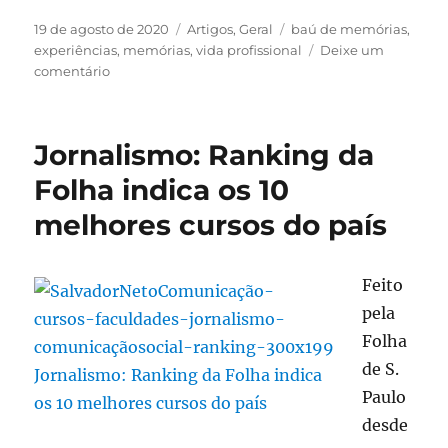
Publicado
Categorias
Tags
19 de agosto de 2020
Artigos
,
Geral
baú de memórias
,
em
experiências
,
memórias
,
vida profissional
Deixe um
em
comentário
Baú
de
Memórias
Jornalismo: Ranking da
–
Do
Folha indica os 10
balcão
melhores cursos do país
de
bar
à
comunicação
Feito
pela
Folha
de S.
Paulo
desde