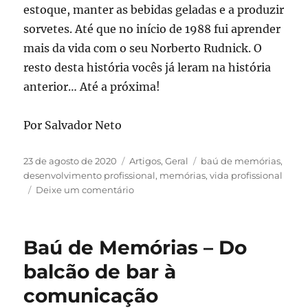
estoque, manter as bebidas geladas e a produzir
sorvetes. Até que no início de 1988 fui aprender
mais da vida com o seu Norberto Rudnick. O
resto desta história vocês já leram na história
anterior… Até a próxima!
Por Salvador Neto
Publicado
Categorias
Tags
23 de agosto de 2020
Artigos
,
Geral
baú de memórias
,
em
desenvolvimento profissional
,
memórias
,
vida profissional
em
Deixe um comentário
Baú
de
Memórias
Baú de Memórias – Do
#3
–
balcão de bar à
Tinha
comunicação
um
banco