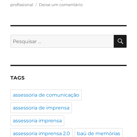
em
profissional
Deixe um comentário
Jornalismo:
Ranking
da
Folha
indica
PES
Pesquisar
os
por:
10
melhores
cursos
do
país
TAGS
assessoria de comunicação
assessoria de imprensa
assessoria imprensa
assessoria imprensa 2.0
baú de memórias