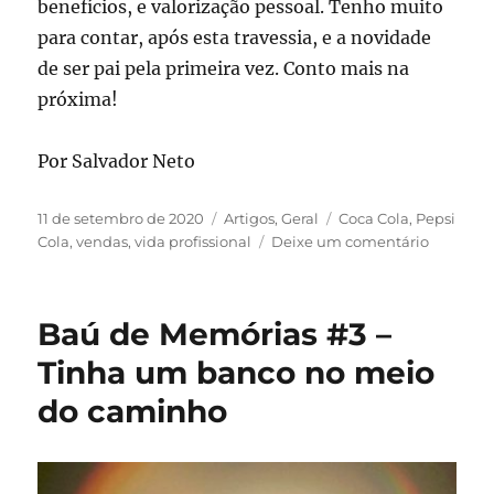
benefícios, e valorização pessoal. Tenho muito
para contar, após esta travessia, e a novidade
de ser pai pela primeira vez. Conto mais na
próxima!
Por Salvador Neto
Publicado
Categorias
Tags
11 de setembro de 2020
Artigos
,
Geral
Coca Cola
,
Pepsi
em
em
Cola
,
vendas
,
vida profissional
Deixe um comentário
Baú
de
Memória
Baú de Memórias #3 –
#8
–
Tinha um banco no meio
Travessia
do caminho
entre
uma
multinac
e