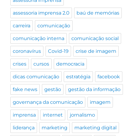
assessoria imprensa
assessoria imprensa 2.0
baú de memórias
carreira
comunicação
comunicação interna
comunicação social
coronavírus
Covid-19
crise de imagem
crises
cursos
democracia
dicas comunicação
estratégia
facebook
fake news
gestão
gestão da informação
governança da comunicação
imagem
imprensa
internet
jornalismo
liderança
marketing
marketing digital