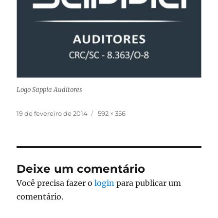
Logo Sappia Auditores
Publicado
Tamanho
19 de fevereiro de 2014
592 × 356
em
completo
Deixe um comentário
Você precisa fazer o
login
para publicar um
comentário.