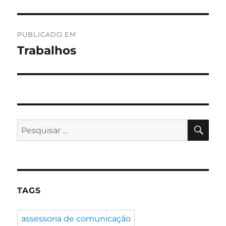
Navegação
PUBLICADO EM
de
Trabalhos
Post
PES
Pesquisar
por:
TAGS
assessoria de comunicação