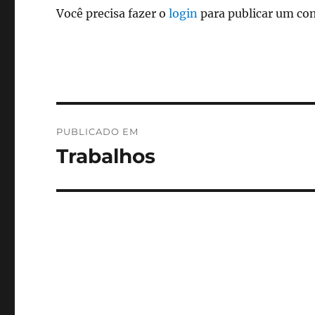
Você precisa fazer o
login
para publicar um co
Navegação
PUBLICADO EM
de
Trabalhos
Post