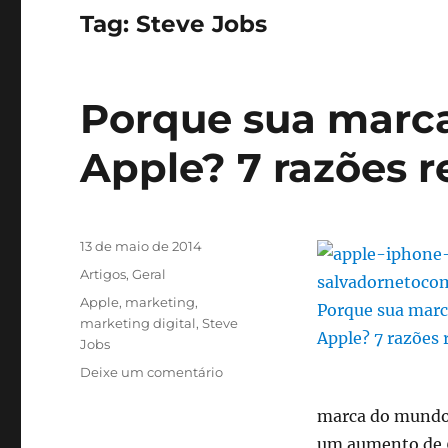
Tag:
Steve Jobs
Porque sua marc
Apple? 7 razões 
Publicado
13 de maio de 2014
em
Categorias
Artigos
,
Geral
Tags
Apple
,
marketing
,
marketing digital
,
Steve
Jobs
em
Deixe um comentário
Porque
sua
marca do mundo,
marca
um aumento de 6