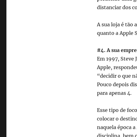
distanciar dos c
A sua loja é tão 
quanto a Apple 
#4. A sua empres
Em 1997, Steve 
Apple, respondeu
“decidir o que n
Pouco depois dis
para apenas 4.
Esse tipo de foc
colocar o destin
naquela época a 
disciplina, bem 