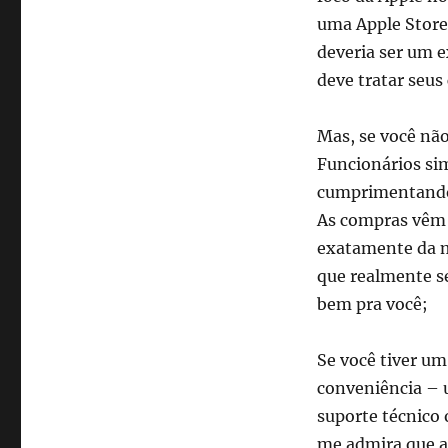
uma Apple Store 
deveria ser um e
deve tratar seus 
Mas, se você nã
Funcionários si
cumprimentando 
As compras vêm a
exatamente da m
que realmente s
bem pra você;
Se você tiver um
conveniência – 
suporte técnico
me admira que a