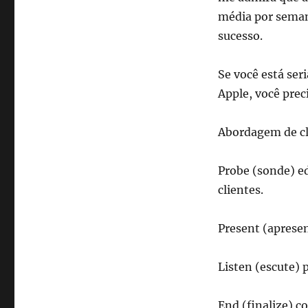
média por seman
sucesso.
Se você está se
Apple, você pre
Abordagem de cl
Probe (sonde) e
clientes.
Present (apresen
Listen (escute) 
End (finalize) c