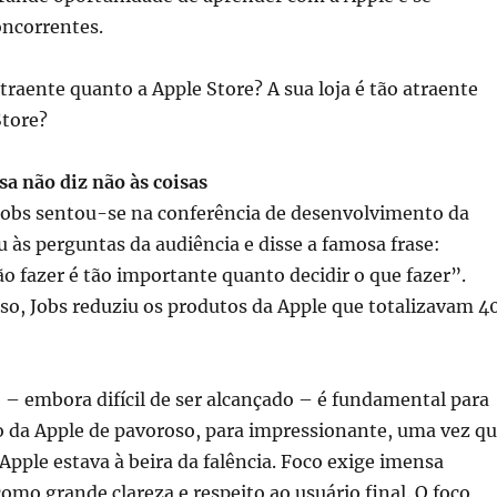
oncorrentes.
atraente quanto a Apple Store? A sua loja é tão atraente
Store?
a não diz não às coisas
Jobs sentou-se na conferência de desenvolvimento da
 às perguntas da audiência e disse a famosa frase:
ão fazer é tão importante quanto decidir o que fazer”.
so, Jobs reduziu os produtos da Apple que totalizavam 4
o – embora difícil de ser alcançado – é fundamental para
o da Apple de pavoroso, para impressionante, uma vez q
Apple estava à beira da falência. Foco exige imensa
como grande clareza e respeito ao usuário final. O foco