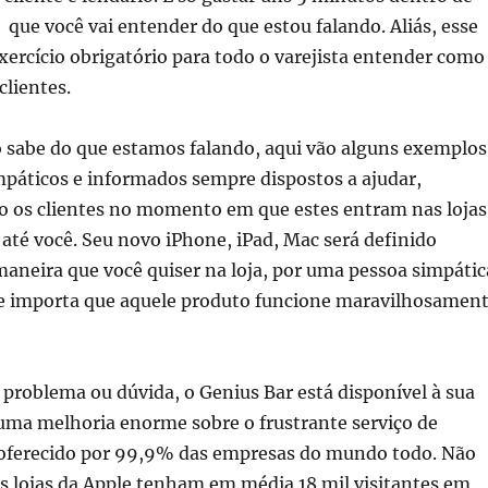
que você vai entender do que estou falando. Aliás, esse
xercício obrigatório para todo o varejista entender como
clientes.
o sabe do que estamos falando, aqui vão alguns exemplos
mpáticos e informados sempre dispostos a ajudar,
os clientes no momento em que estes entram nas lojas
té você. Seu novo iPhone, iPad, Mac será definido
aneira que você quiser na loja, por uma pessoa simpátic
e importa que aquele produto funcione maravilhosamen
 problema ou dúvida, o Genius Bar está disponível à sua
uma melhoria enorme sobre o frustrante serviço de
 oferecido por 99,9% das empresas do mundo todo. Não
s lojas da Apple tenham em média 18 mil visitantes em