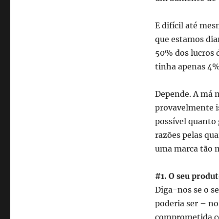
nunca
será
como
E difícil até me
a
que estamos dia
Apple?
50% dos lucros 
7
razões
tinha apenas 4%
respondem!
Depende. A má no
provavelmente is
possível quanto
razões pelas qua
uma marca tão m
#1. O seu produt
Diga-nos se o se
poderia ser – n
comprometida co