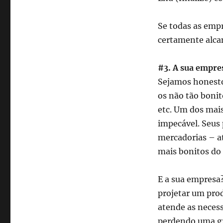
Se todas as emp
certamente alca
#3. A sua empres
Sejamos honesto
os não tão bonito
etc. Um dos mais
impecável. Seus 
mercadorias – a
mais bonitos do 
E a sua empresa?
projetar um pr
atende as necess
perdendo uma gr