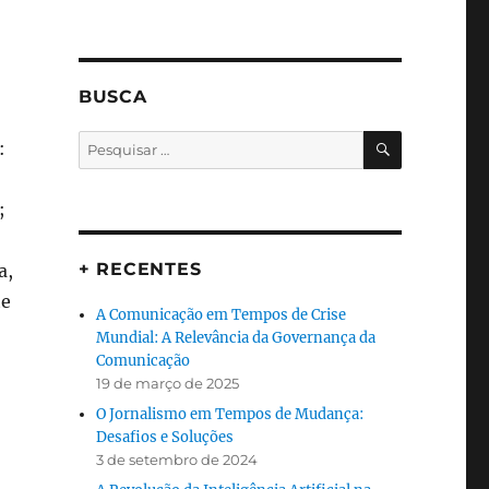
BUSCA
PESQUISA
Pesquisar
:
por:
;
+ RECENTES
a,
te
A Comunicação em Tempos de Crise
Mundial: A Relevância da Governança da
Comunicação
19 de março de 2025
O Jornalismo em Tempos de Mudança:
Desafios e Soluções
3 de setembro de 2024