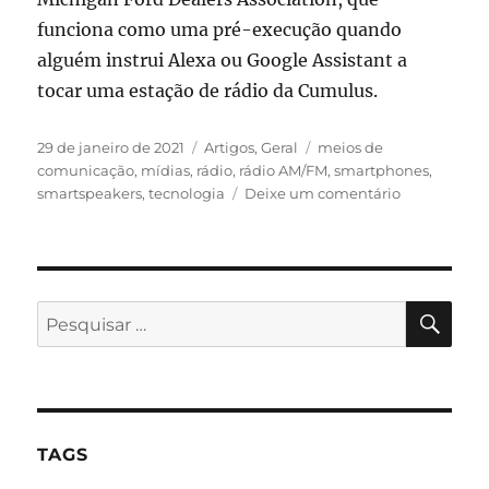
funciona como uma pré-execução quando
alguém instrui Alexa ou Google Assistant a
tocar uma estação de rádio da Cumulus.
Publicado
Categorias
Tags
29 de janeiro de 2021
Artigos
,
Geral
meios de
em
comunicação
,
mídias
,
rádio
,
rádio AM/FM
,
smartphones
,
em
smartspeakers
,
tecnologia
Deixe um comentário
Smart
speakers
já
representa
24%
PES
Pesquisar
da
por:
audiência
em
streaming
de
rádios
TAGS
de