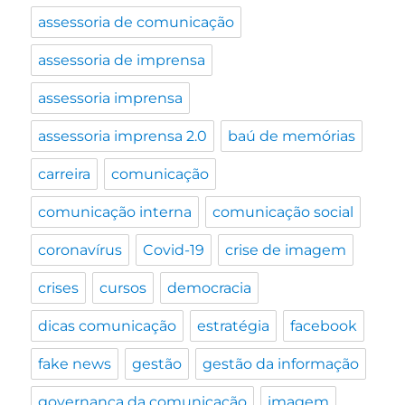
grupo
dos
assessoria de comunicação
EUA
assessoria de imprensa
assessoria imprensa
assessoria imprensa 2.0
baú de memórias
carreira
comunicação
comunicação interna
comunicação social
coronavírus
Covid-19
crise de imagem
crises
cursos
democracia
dicas comunicação
estratégia
facebook
fake news
gestão
gestão da informação
governança da comunicação
imagem