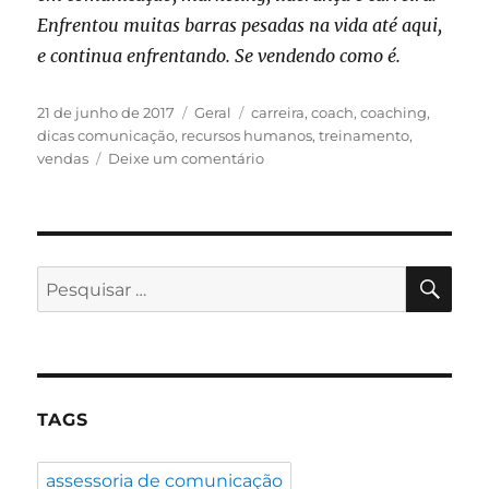
Enfrentou muitas barras pesadas na vida até aqui,
e continua enfrentando. Se vendendo como é.
Publicado
Categorias
Tags
21 de junho de 2017
Geral
carreira
,
coach
,
coaching
,
em
dicas comunicação
,
recursos humanos
,
treinamento
,
em
vendas
Deixe um comentário
O
importante
é
saber
se
PES
Pesquisar
vender…
por:
TAGS
assessoria de comunicação