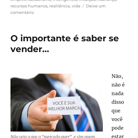
recursos humanos
,
resiliência
,
vida
Deixe um
em
comentário
A
arte
da
O importante é saber se
resiliência
–
vender…
Conheça
9
características
das
Não,
pessoas
com
não é
alta
nada
resiliência
disso
que
você
pode
estar
Não seja o que o “mercado quer”, e sim quem