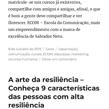
matricule-se nos cursos já existentes,
compartilhe com amigos e amigas, afinal, o que
é bom a gente deve compartilhar e ver
florescer. ECOM – Escola da Comunicação, mais
um empreendimento com a marca de
excelência de Salvador Neto.
Publicado
Categorias
Tags
8 de outubro de 2019
Geral
capacitação
,
em
comunicação
,
cursos
,
ECOM
,
educação
,
marketing
,
em
recursos humanos
Deixe um comentário
ECOM
–
Uma
A arte da resiliência –
escola
especializada
Conheça 9 características
em
das pessoas com alta
cursos
on
resiliência
line