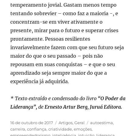
temperamento jovial. Gastam menos tempo
tentando sobrevier – como faz a maioria -, e
concentram-se em viver ativamente o
presente, mirar para o futuro e superar crises
prontamente. Pessoas resilientes
invariavelmente fazem com que seu futuro seja
maior do que o seu passado – pois não
repousam em suas conquistas – e que o seu
aprendizado seja sempre maior do que a
experiência já adquirida.
* Texto extraído e condensado do livro
“O Poder da
Liderança”,
de
Ernesto Artur Berg
,
Juruá Editora.
Publicado
Categorias
Tags
16 de outubro de 2017
Artigos
,
Geral
autoestima
,
em
carreira
,
confiança
,
criatividade
,
emoções
,
empreendedorismo
,
inteligência
,
intuição
,
liderança
,