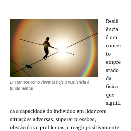
em
comunicação
Resili
ência
é um
concei
to
empre
stado
da
Em tempos como vivemos hoje a resiliência é
física
fundamental
que
signifi
ca a capacidade do indivíduo em lidar com
situações adversas, superar pressões,
obstáculos e problemas, e reagir positivamente