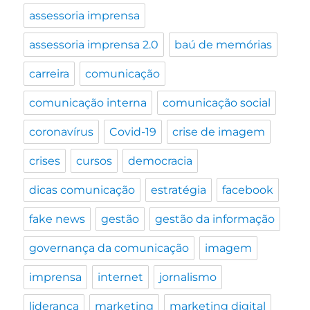
assessoria imprensa
assessoria imprensa 2.0
baú de memórias
carreira
comunicação
comunicação interna
comunicação social
coronavírus
Covid-19
crise de imagem
crises
cursos
democracia
dicas comunicação
estratégia
facebook
fake news
gestão
gestão da informação
governança da comunicação
imagem
imprensa
internet
jornalismo
liderança
marketing
marketing digital