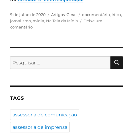
Publicado
Categorias
Tags
9 de julho de 2020
Artigos
,
Geral
documentário
,
ética
,
em
jornalismo
,
mídia
,
Na Teia da Mídia
Deixe um
em
comentário
Livro
de
Salvador
Neto
é
PES
Pesquisar
base
por:
do
documentário
“O
Retrato”
que
TAGS
circula
pelo
país
assessoria de comunicação
assessoria de imprensa