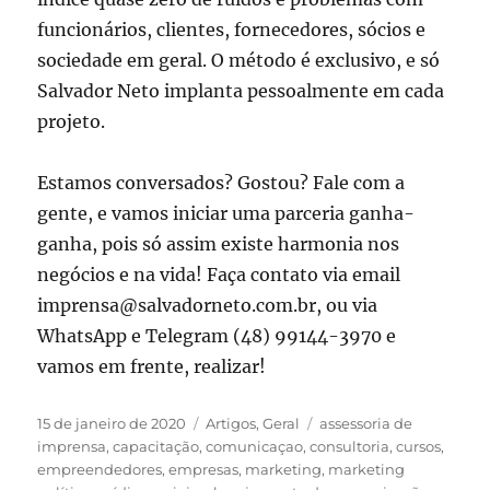
funcionários, clientes, fornecedores, sócios e
sociedade em geral. O método é exclusivo, e só
Salvador Neto implanta pessoalmente em cada
projeto.
Estamos conversados? Gostou? Fale com a
gente, e vamos iniciar uma parceria ganha-
ganha, pois só assim existe harmonia nos
negócios e na vida! Faça contato via email
imprensa@salvadorneto.com.br, ou via
WhatsApp e Telegram (48) 99144-3970 e
vamos em frente, realizar!
Publicado
Categorias
Tags
15 de janeiro de 2020
Artigos
,
Geral
assessoria de
em
imprensa
,
capacitação
,
comunicaçao
,
consultoria
,
cursos
,
empreendedores
,
empresas
,
marketing
,
marketing