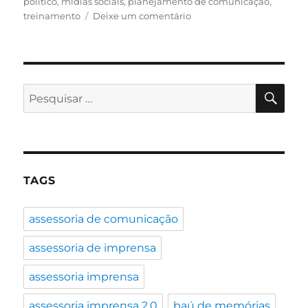
político
,
mídias sociais
,
planejamento de comunicação
,
em
treinamento
Deixe um comentário
Estamos
de
volta!
PES
Pesquisar
por:
TAGS
assessoria de comunicação
assessoria de imprensa
assessoria imprensa
assessoria imprensa 2.0
baú de memórias