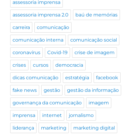
assessoria imprensa
assessoria imprensa 2.0
baú de memórias
carreira
comunicação
comunicação interna
comunicação social
coronavírus
Covid-19
crise de imagem
crises
cursos
democracia
dicas comunicação
estratégia
facebook
fake news
gestão
gestão da informação
governança da comunicação
imagem
imprensa
internet
jornalismo
liderança
marketing
marketing digital