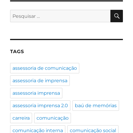
comunicação
absurda
PES
Pesquisar
na
por:
política:
Uma
ameaça
à
democracia
TAGS
assessoria de comunicação
assessoria de imprensa
assessoria imprensa
assessoria imprensa 2.0
baú de memórias
carreira
comunicação
comunicação interna
comunicação social