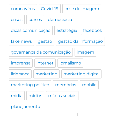
coronavírus
Covid-19
crise de imagem
crises
cursos
democracia
dicas comunicação
estratégia
facebook
fake news
gestão
gestão da informação
governança da comunicação
imagem
imprensa
internet
jornalismo
liderança
marketing
marketing digital
marketing político
memórias
mobile
mídia
mídias
mídias sociais
planejamento