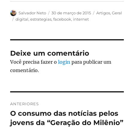
Autor
Publicado
Categorias
Salvador Neto
30 de março de 2015
Artigos
,
Geral
em
Tags
digital
,
estrategias
,
facebook
,
internet
Deixe um comentário
Você precisa fazer o
login
para publicar um
comentário.
Navegação
ANTERIORES
de
O consumo das notícias pelos
Post
anterior:
jovens da “Geração do Milênio”
Post