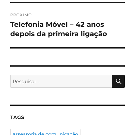
PRÓXIMO
Telefonia Móvel – 42 anos
Próximo
post:
depois da primeira ligação
PES
Pesquisar
por:
TAGS
assessoria de comunicação