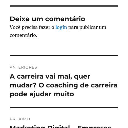
Deixe um comentário
Você precisa fazer o
login
para publicar um
comentário.
Navegação
ANTERIORES
de
A carreira vai mal, quer
Post
anterior:
mudar? O coaching de carreira
Post
pode ajudar muito
PRÓXIMO
Próximo