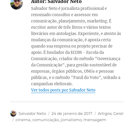
Autor:
Salvador Neto
Salvador Neto é jornalista profissional e
renomado consultor e assessor em
comunicação, planejamento, marketing. É
escritor autor de três livros e vários textos
literários em antologias. Experiente, e atento às
mudanças da comunicação, é aposta certa
quando sua empresa ou projeto precisar de
apoio. É fundador da ECOM - Escola da
Comunicação, criador do método "Governança
da Comunicação", para gestão sustentável de
empresas, órgãos públicos, ONGs e pessoas
públicas, e o método "Funil do Voto", voltado a
campanhas eleitorais.
Ver todos posts por Salvador Neto
Autor
Publicado
Categorias
Salvador Neto
24 de janeiro de 2017
Artigos
,
Geral
em
Tags
cinema
,
comunicação
,
jornalismo
,
mensagem