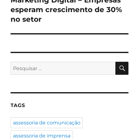
Marketing Digital – Empresas
post:
esperam crescimento de 30%
no setor
PES
Pesquisar
por:
TAGS
assessoria de comunicação
assessoria de imprensa