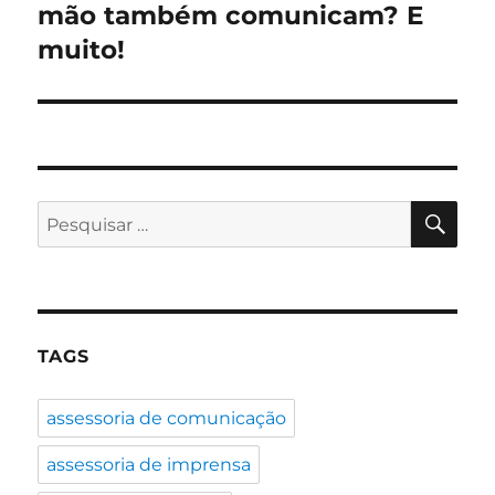
post:
mão também comunicam? E
muito!
PES
Pesquisar
por:
TAGS
assessoria de comunicação
assessoria de imprensa