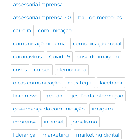
assessoria imprensa
assessoria imprensa 2.0
baú de memórias
carreira
comunicação
comunicação interna
comunicação social
coronavírus
Covid-19
crise de imagem
crises
cursos
democracia
dicas comunicação
estratégia
facebook
fake news
gestão
gestão da informação
governança da comunicação
imagem
imprensa
internet
jornalismo
liderança
marketing
marketing digital