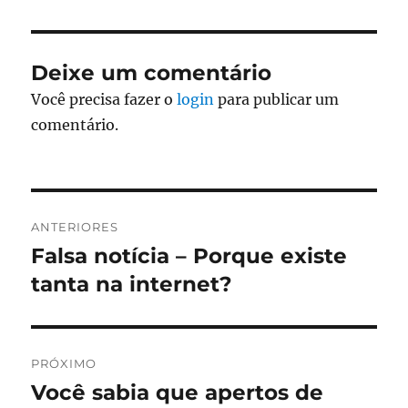
Deixe um comentário
Você precisa fazer o
login
para publicar um
comentário.
Navegação
ANTERIORES
de
Falsa notícia – Porque existe
Post
anterior:
tanta na internet?
Post
PRÓXIMO
Você sabia que apertos de
Próximo