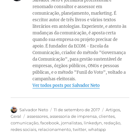
Salvador Neto é jornalista profissional e
renomado consultor e assessor em
comunicação, planejamento, marketing. É
escritor autor de três livros e vários textos
literários em antologias. Experiente, e atento às
mudanças da comunicação, é aposta certa
quando sua empresa ou projeto precisar de
apoio. É fundador da ECOM - Escola da
Comunicação, criador do método "Governança
da Comunicação", para gestão sustentável de
empresas, órgãos públicos, ONGs e pessoas
públicas, e o método "Funil do Voto", voltado a
campanhas eleitorais.
Ver todos posts por Salvador Neto
Autor
Publicado
Categorias
Salvador Neto
11 de setembro de 2017
Artigos
,
em
Tags
Geral
assessores
,
assessoria de imprensa
,
clientes
,
comunicação
,
facebook
,
jornalistas
,
linkedyn
,
redação
,
redes sociais
,
relacionamento
,
twitter
,
whatspp