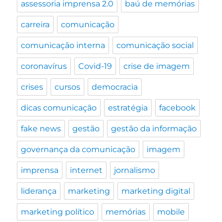
assessoria imprensa 2.0
baú de memórias
carreira
comunicação
comunicação interna
comunicação social
coronavírus
Covid-19
crise de imagem
crises
cursos
democracia
dicas comunicação
estratégia
facebook
fake news
gestão
gestão da informação
governança da comunicação
imagem
imprensa
internet
jornalismo
liderança
marketing
marketing digital
marketing político
memórias
mobile