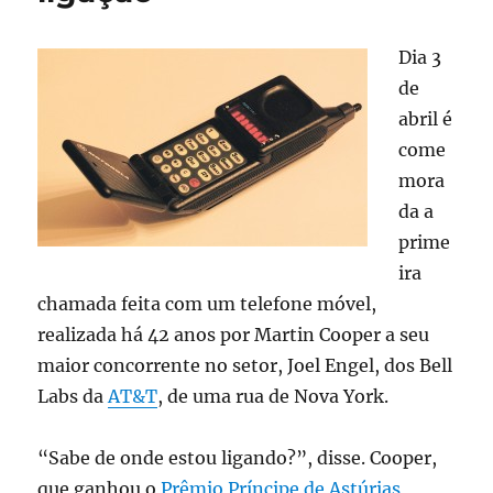
Dia 3
de
abril é
come
mora
da a
prime
ira
chamada feita com um telefone móvel,
realizada há 42 anos por Martin Cooper a seu
maior concorrente no setor, Joel Engel, dos Bell
Labs da
AT&T
, de uma rua de Nova York.
“Sabe de onde estou ligando?”, disse. Cooper,
que ganhou o
Prêmio Príncipe de Astúrias
,