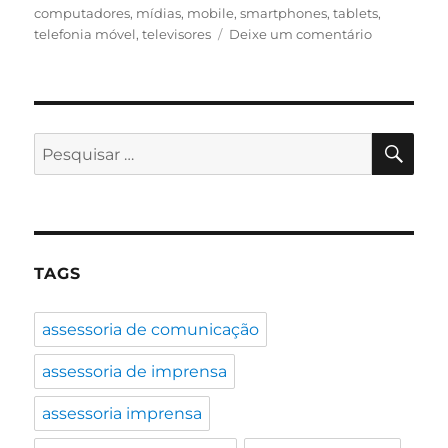
em
computadores
,
mídias
,
mobile
,
smartphones
,
tablets
,
em
telefonia móvel
,
televisores
Deixe um comentário
Telefonia
Móvel
–
42
anos
PES
Pesquisar
depois
por:
da
primeira
ligação
TAGS
assessoria de comunicação
assessoria de imprensa
assessoria imprensa