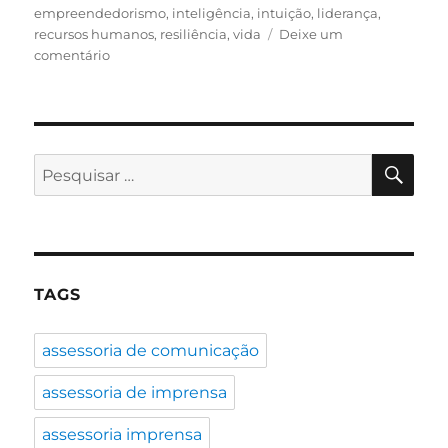
empreendedorismo
,
inteligência
,
intuição
,
liderança
,
recursos humanos
,
resiliência
,
vida
Deixe um
em
comentário
A
arte
da
resiliência
–
PES
Pesquisar
Conheça
por:
9
características
das
pessoas
com
TAGS
alta
resiliência
assessoria de comunicação
assessoria de imprensa
assessoria imprensa