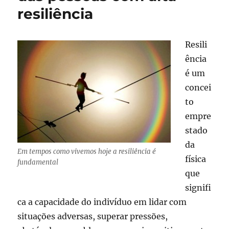
resiliência
Resili
ência
é um
concei
to
empre
stado
da
Em tempos como vivemos hoje a resiliência é
física
fundamental
que
signifi
ca a capacidade do indivíduo em lidar com
situações adversas, superar pressões,