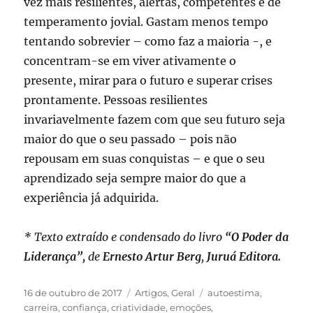
vez mais resilientes, alertas, competentes e de
temperamento jovial. Gastam menos tempo
tentando sobrevier – como faz a maioria -, e
concentram-se em viver ativamente o
presente, mirar para o futuro e superar crises
prontamente. Pessoas resilientes
invariavelmente fazem com que seu futuro seja
maior do que o seu passado – pois não
repousam em suas conquistas – e que o seu
aprendizado seja sempre maior do que a
experiência já adquirida.
* Texto extraído e condensado do livro
“O Poder da
Liderança”,
de
Ernesto Artur Berg
,
Juruá Editora.
Publicado
Categorias
Tags
16 de outubro de 2017
Artigos
,
Geral
autoestima
,
em
carreira
,
confiança
,
criatividade
,
emoções
,