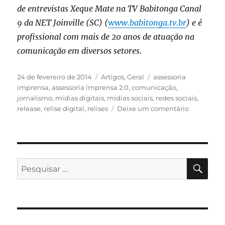
de entrevistas Xeque Mate na TV Babitonga Canal
9 da NET Joinville (SC) (
www.babitonga.tv.br
) e é
profissional com mais de 20 anos de atuação na
comunicação em diversos setores.
Publicado
Categorias
Tags
24 de fevereiro de 2014
Artigos
,
Geral
assessoria
em
imprensa
,
assessoria imprensa 2.0
,
comunicação
,
jornalismo
,
mídias digitais
,
mídias sociais
,
redes sociais
,
em
release
,
relise digital
,
relises
Deixe um comentário
A
assessoria
de
imprensa
2.0
PES
Pesquisar
por: