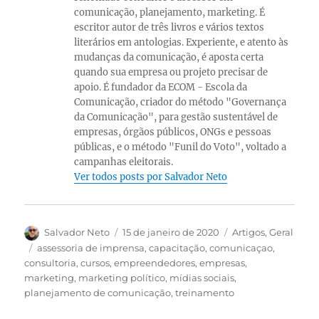
comunicação, planejamento, marketing. É
escritor autor de três livros e vários textos
literários em antologias. Experiente, e atento às
mudanças da comunicação, é aposta certa
quando sua empresa ou projeto precisar de
apoio. É fundador da ECOM - Escola da
Comunicação, criador do método "Governança
da Comunicação", para gestão sustentável de
empresas, órgãos públicos, ONGs e pessoas
públicas, e o método "Funil do Voto", voltado a
campanhas eleitorais.
Ver todos posts por Salvador Neto
Autor
Publicado
Categorias
Salvador Neto
15 de janeiro de 2020
Artigos
,
Geral
em
Tags
assessoria de imprensa
,
capacitação
,
comunicaçao
,
consultoria
,
cursos
,
empreendedores
,
empresas
,
marketing
,
marketing político
,
mídias sociais
,
planejamento de comunicação
,
treinamento