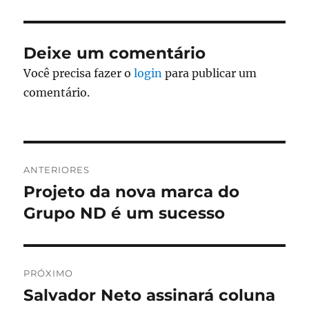
Deixe um comentário
Você precisa fazer o
login
para publicar um
comentário.
Navegação
ANTERIORES
de
Projeto da nova marca do
Post
anterior:
Grupo ND é um sucesso
Post
PRÓXIMO
Salvador Neto assinará coluna
Próximo