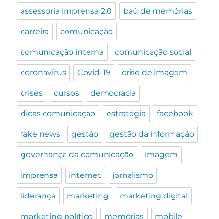
assessoria imprensa 2.0
baú de memórias
carreira
comunicação
comunicação interna
comunicação social
coronavírus
Covid-19
crise de imagem
crises
cursos
democracia
dicas comunicação
estratégia
facebook
fake news
gestão
gestão da informação
governança da comunicação
imagem
imprensa
internet
jornalismo
liderança
marketing
marketing digital
marketing político
memórias
mobile