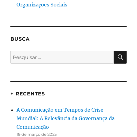
Organizações Sociais
BUSCA
PES
Pesquisar
por:
+ RECENTES
A Comunicação em Tempos de Crise
Mundial: A Relevância da Governança da
Comunicação
19 de março de 2025