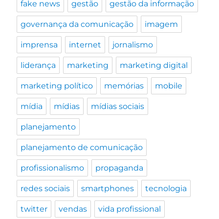
fake news
gestão
gestão da informação
governança da comunicação
imagem
imprensa
internet
jornalismo
liderança
marketing
marketing digital
marketing político
memórias
mobile
mídia
mídias
mídias sociais
planejamento
planejamento de comunicação
profissionalismo
propaganda
redes sociais
smartphones
tecnologia
twitter
vendas
vida profissional