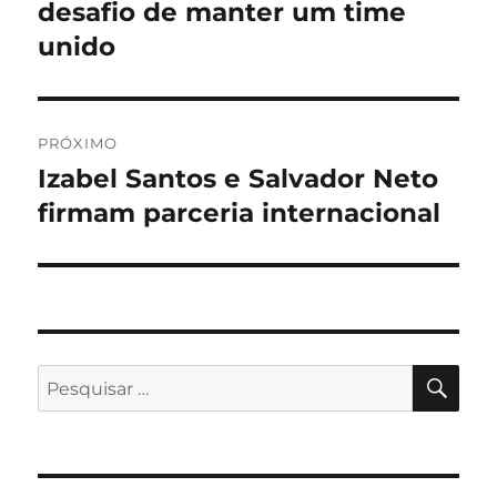
anterior:
desafio de manter um time
Post
unido
PRÓXIMO
Izabel Santos e Salvador Neto
Próximo
post:
firmam parceria internacional
PES
Pesquisar
por: