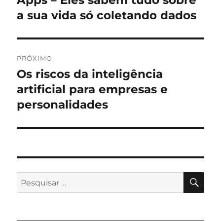
Apps – Eles sabem tudo sobre
anterior:
a sua vida só coletando dados
Post
PRÓXIMO
Os riscos da inteligência
Próximo
post:
artificial para empresas e
personalidades
PES
Pesquisar
por: