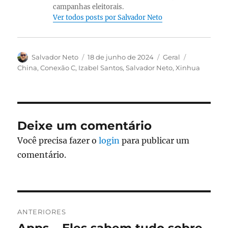
campanhas eleitorais.
Ver todos posts por Salvador Neto
Autor
Publicado
Categorias
Tags
Salvador Neto
18 de junho de 2024
Geral
em
China
,
Conexão C
,
Izabel Santos
,
Salvador Neto
,
Xinhua
Deixe um comentário
Você precisa fazer o
login
para publicar um
comentário.
Navegação
ANTERIORES
de
Post