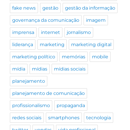
fake news
gestão
gestão da informação
governança da comunicação
imagem
imprensa
internet
jornalismo
liderança
marketing
marketing digital
marketing político
memórias
mobile
mídia
mídias
mídias sociais
planejamento
planejamento de comunicação
profissionalismo
propaganda
redes sociais
smartphones
tecnologia
twitter
vendas
vida profissional